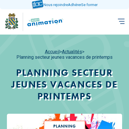
Aller
Nous rejoindre
Adhérer
Se former
directement
au
contenu
Accueil
>
Actualités
>
Planning secteur jeunes vacances de printemps
PLANNING SECTEUR
JEUNES VACANCES DE
PRINTEMPS
PLANNING